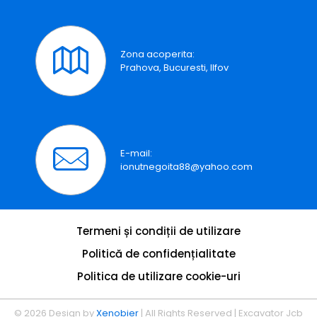
Zona acoperita:
Prahova, Bucuresti, Ilfov
E-mail:
ionutnegoita88@yahoo.com
Termeni și condiții de utilizare
Politică de confidențialitate
Politica de utilizare cookie-uri
© 2026 Design by
Xenobier
| All Rights Reserved | Excavator Jcb