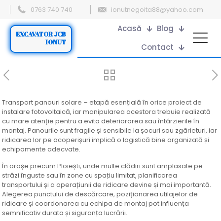
0763 740 740
ionutnegoita88@yahoo.com
Acasă
Blog
EXCAVATOR JCB
IONUT
Contact
Transport panouri solare – etapă esențială în orice proiect de
instalare fotovoltaică, iar manipularea acestora trebuie realizată
cu mare atenție pentru a evita deteriorarea sau întârzierile în
montaj. Panourile sunt fragile și sensibile la șocuri sau zgârieturi, iar
ridicarea lor pe acoperișuri implică o logistică bine organizată și
echipamente adecvate.
În orașe precum Ploiești, unde multe clădiri sunt amplasate pe
străzi înguste sau în zone cu spațiu limitat, planificarea
transportului și a operațiunii de ridicare devine și mai importantă.
Alegerea punctului de descărcare, poziționarea utilajelor de
ridicare și coordonarea cu echipa de montaj pot influența
semnificativ durata și siguranța lucrării.