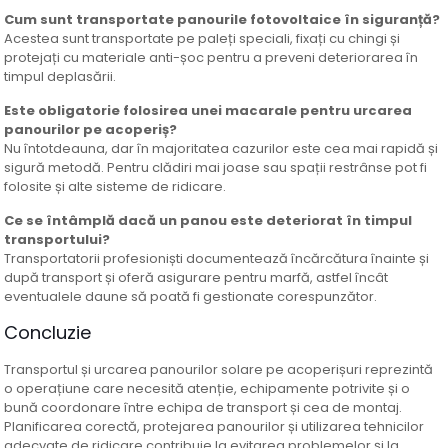
Cum sunt transportate panourile fotovoltaice în siguranță?
Acestea sunt transportate pe paleți speciali, fixați cu chingi și
protejați cu materiale anti-șoc pentru a preveni deteriorarea în
timpul deplasării.
Este obligatorie folosirea unei macarale pentru urcarea
panourilor pe acoperiș?
Nu întotdeauna, dar în majoritatea cazurilor este cea mai rapidă și
sigură metodă. Pentru clădiri mai joase sau spații restrânse pot fi
folosite și alte sisteme de ridicare.
Ce se întâmplă dacă un panou este deteriorat în timpul
transportului?
Transportatorii profesioniști documentează încărcătura înainte și
după transport și oferă asigurare pentru marfă, astfel încât
eventualele daune să poată fi gestionate corespunzător.
Concluzie
Transportul și urcarea panourilor solare pe acoperișuri reprezintă
o operațiune care necesită atenție, echipamente potrivite și o
bună coordonare între echipa de transport și cea de montaj.
Planificarea corectă, protejarea panourilor și utilizarea tehnicilor
adecvate de ridicare contribuie la evitarea problemelor și la