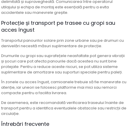
delimitată și supravegheată. Comunicarea între operatorul
utilajului și echipa de montaj este esențială pentru a evita
accidentele sau manevrele greșite.
Protecție și transport pe trasee cu gropi sau
acces îngust
Transportul panourilor solare prin zone urbane sau pe drumuri cu
denivelări necesită măsuri suplimentare de protecție.
Drumurile cu gropi sau suprafețele neasfaltate pot genera vibrații
și șocuri care pot afecta panourile dacă acestea nu sunt bine
protejate. Pentru a reduce aceste riscuri, se pot utiliza sisteme
suplimentare de amortizare sau suporturi speciale pentru paleți.
În zonele cu acces îngust, camioanele trebuie să fie manevrate cu
atenție, iar uneori se folosesc platforme mai mici sau remorci
compacte pentru a facilita livrarea.
De asemenea, este recomandată verificarea traseului înainte de
transport pentru a identifica eventualele obstacole sau restricții de
circulație.
Întrebări frecvente