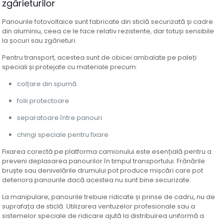
zgârieturilor
Panourile fotovoltaice sunt fabricate din sticlă securizată și cadre
din aluminiu, ceea ce le face relativ rezistente, dar totuși sensibile
la șocuri sau zgârieturi.
Pentru transport, acestea sunt de obicei ambalate pe paleți
speciali și protejate cu materiale precum:
colțare din spumă
folii protectoare
separatoare între panouri
chingi speciale pentru fixare
Fixarea corectă pe platforma camionului este esențială pentru a
preveni deplasarea panourilor în timpul transportului. Frânările
bruște sau denivelările drumului pot produce mișcări care pot
deteriora panourile dacă acestea nu sunt bine securizate.
La manipulare, panourile trebuie ridicate și prinse de cadru, nu de
suprafața de sticlă. Utilizarea ventuzelor profesionale sau a
sistemelor speciale de ridicare ajută la distribuirea uniformă a