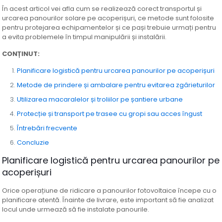
În acest articol vei afla cum se realizează corect transportul și
urcarea panourilor solare pe acoperișuri, ce metode sunt folosite
pentru protejarea echipamentelor și ce pași trebuie urmați pentru
a evita problemele în timpul manipulării și instalării.
CONȚINUT:
Planificare logistică pentru urcarea panourilor pe acoperișuri
Metode de prindere și ambalare pentru evitarea zgârieturilor
Utilizarea macaralelor și troliilor pe șantiere urbane
Protecție și transport pe trasee cu gropi sau acces îngust
Întrebări frecvente
Concluzie
Planificare logistică pentru urcarea panourilor pe
acoperișuri
Orice operațiune de ridicare a panourilor fotovoltaice începe cu o
planificare atentă. Înainte de livrare, este important să fie analizat
locul unde urmează să fie instalate panourile.