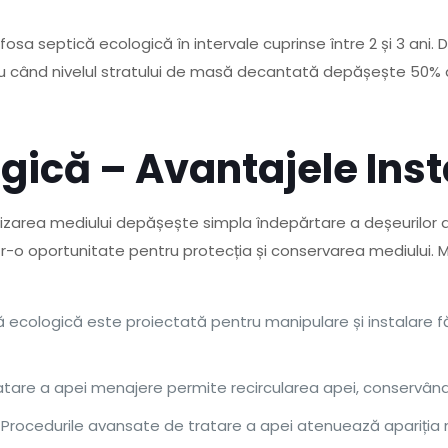
sa septică ecologică în intervale cuprinse între 2 și 3 ani. 
u când nivelul stratului de masă decantată depășește 50% d
gică – Avantajele Insta
izarea mediului depășește simpla îndepărtare a deșeurilor 
-o oportunitate pentru protecția și conservarea mediului. Mai
 ecologică este proiectată pentru manipulare și instalare fă
ratare a apei menajere permite recircularea apei, conservând
or: Procedurile avansate de tratare a apei atenuează apariția 