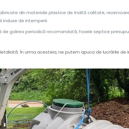
abricate din materiale plastice de înaltă calitate, rezervoar
ii induse de intemperii.
ă de golirea periodică recomandată, fosele septice presupun
 detaliată. În urma acesteia, ne putem apuca de lucrările de in