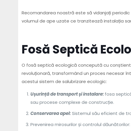
Recomandarea noastră este să vidanjați periodic fo
volumul de ape uzate ce tranzitează instalația sa
Fosă Septică Ecolo
O fosă septică ecologică concepută cu conștient
revoluționară, transformând un proces necesar într
acestui sistem de salubrizare ecologic:
Ușurință de transport și instalare:
fosa septică
sau procese complexe de construcție.
Conservarea apei:
Sistemul său eficient de t
Prevenirea mirosurilor și controlul dăunătoril