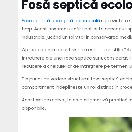
Fosă septică ecolo
Fosa septică ecologică tricamerală
reprezintă o so
timp. Acest ansamblu sofisticat este conceput sp
industriale, jucând un rol vital în conservarea medi
Optarea pentru acest sistem este o investiție înțele
întreținere ale unei fose septice sunt considerabil
reducere a cheltuielilor de întreținere pe termen
Din punct de vedere structural, fosa septică ecolo
compartiment îndeplinește un rol distinct în proces
Acest sistem servește ca o alternativă practică la
disponibile.