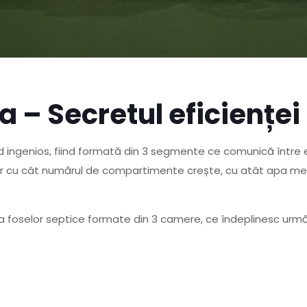
– Secretul eficienței
ingenios, fiind formată din 3 segmente ce comunică între ele
 iar cu cât numărul de compartimente crește, cu atât apa m
a foselor septice formate din 3 camere, ce îndeplinesc următ