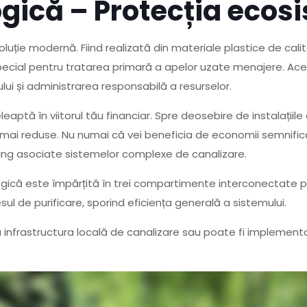
gică – Protecția ecos
luție modernă. Fiind realizată din materiale plastice de calit
ecial pentru tratarea primară a apelor uzate menajere. Ace
ului și administrarea responsabilă a resurselor.
aptă în viitorul tău financiar. Spre deosebire de instalațiile c
 mai reduse. Nu numai că vei beneficia de economii semnificat
 lung asociate sistemelor complexe de canalizare.
gică este împărțită în trei compartimente interconectate pri
ul de purificare, sporind eficiența generală a sistemului.
 infrastructura locală de canalizare sau poate fi implementa