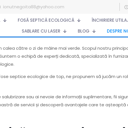
ionutnegoita88@yahoo.com
Ă
FOSĂ SEPTICĂ ECOLOGICĂ
ÎNCHIRIERE UTIL
SABLARE CU LASER
BLOG
DESPRE N
dem calea către o zi de mâine mai verde. Scopul nostru princ
Suntem o echipă de experți dedicată, specializată în furnizar
logice.
de fose septice ecologice de top, ne propunem să jucăm un rol
alubrizare sau ai nevoie de informații suplimentare, fii sigur c
tră de servicii și descoperă avantajele care te așteaptă at