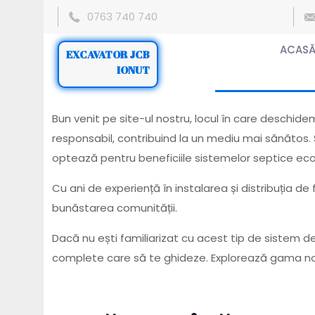
0763 740 740
ACAS
EXCAVATOR JCB
IONUT
Bun venit pe site-ul nostru, locul în care deschi
responsabil, contribuind la un mediu mai sănătos. 
optează pentru beneficiile sistemelor septice eco
Cu ani de experiență în instalarea și distribuția 
bunăstarea comunității.
Dacă nu ești familiarizat cu acest tip de sistem de s
complete care să te ghideze. Explorează gama noas