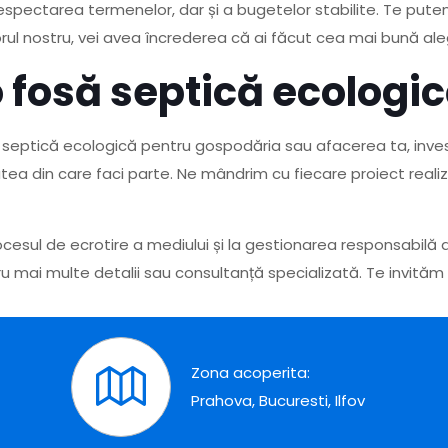
respectarea termenelor, dar și a bugetelor stabilite. Te putem s
rul nostru, vei avea încrederea că ai făcut cea mai bună ale
 o fosă septică ecologi
 septică ecologică pentru gospodăria sau afacerea ta, invest
ea din care faci parte. Ne mândrim cu fiecare proiect realiza
cesul de ecrotire a mediului și la gestionarea responsabilă 
ru mai multe detalii sau consultanță specializată. Te invităm
Zona acoperita:
Prahova, Bucuresti, Ilfov