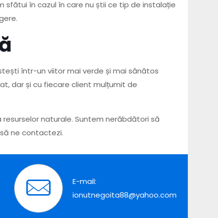
fătui în cazul în care nu știi ce tip de instalație
gere.
că
ești într-un viitor mai verde și mai sănătos
t, dar și cu fiecare client mulțumit de
a resurselor naturale. Suntem nerăbdători să
 să ne contactezi.
E-mail:
ionutnegoita88@yahoo.com