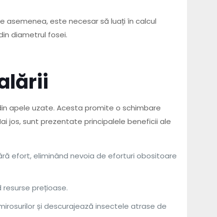
De asemenea, este necesar să luați în calcul
in diametrul fosei.
lării
din apele uzate. Acesta promite o schimbare
 jos, sunt prezentate principalele beneficii ale
ră efort, eliminând nevoia de eforturi obositoare
 resurse prețioase.
mirosurilor și descurajează insectele atrase de