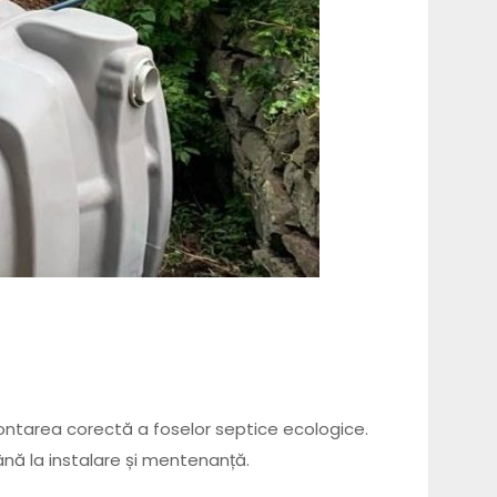
montarea corectă a foselor septice ecologice.
până la instalare și mentenanță.