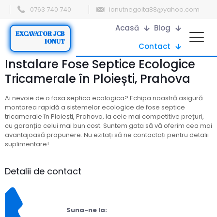
0763 740 740
ionutnegoita88@yahoo.com
Acasă
Blog
EXCAVATOR JCB
IONUT
Contact
Instalare Fose Septice Ecologice
Tricamerale în Ploiești, Prahova
Ai nevoie de o fosa septica ecologica? Echipa noastră asigură
montarea rapidă a sistemelor ecologice de fose septice
tricamerale în Ploiești, Prahova, la cele mai competitive prețuri,
cu garanția celui mai bun cost. Suntem gata să vă oferim cea mai
avantajoasă propunere. Nu ezitați să ne contactați pentru detalii
suplimentare!
Detalii de contact
Suna-ne la: