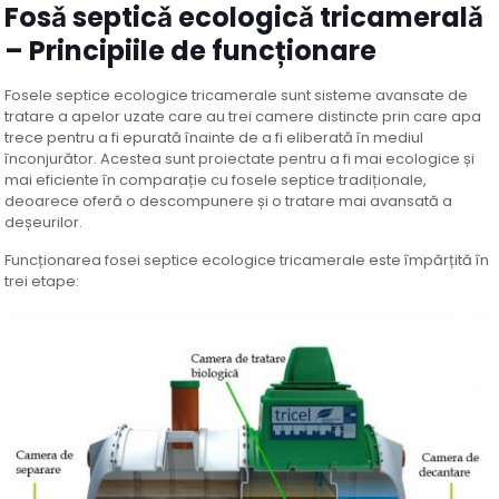
Fosǎ septicǎ ecologicǎ tricameralǎ
– Principiile de funcționare
Fosele septice ecologice tricamerale sunt sisteme avansate de
tratare a apelor uzate care au trei camere distincte prin care apa
trece pentru a fi epurată înainte de a fi eliberată în mediul
înconjurător. Acestea sunt proiectate pentru a fi mai ecologice și
mai eficiente în comparație cu fosele septice tradiționale,
deoarece oferă o descompunere și o tratare mai avansată a
deșeurilor.
Funcționarea fosei septice ecologice tricamerale este împărțită în
trei etape: