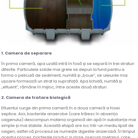
1. Camera de separare
În prima cameră, apa uzată intră în fosă și se separă în trei straturi
diferite. Particulele solide mai grele se depun la fund pentru a
forma o peliculă de sediment, numită și „boue”, iar uleiurile mai
ușoare formează un strat la suprafață. Apa lichidă, numită și
„efluent”, rămâne în mijloc, între aceste două straturi.
2. Camera de tratare biologică
Efluentul curge din prima cameră în a doua cameră a fosei
septice. Aici, bacteriile anaerobe (care trăiesc în absența
oxigenului) descompun materia organică din apă în substanțe mai
simple și mai stabile. Această etapă are loc într-un mediu lipsit de
oxigen, astfel că procesul se numește digestie anaerobă. În timpul
acestui proces, bacteriile produc și gaze, precum metanul, care