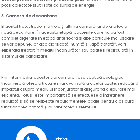
pot fi colectate și utilizate ca sursă de energie.
3. Camera de decantare
Efluentul tratat trece în a treia și ultima cameră, unde are loc o
nouă decantare. În această etapă, bacteriile care nu au fost
complet digerate în etapa anterioară și alte particule mai ușoare
se vor depune, iar apa clarificată, numită și „apă tratată”, va fi
eliberată treptat în mediul înconjurător sau poate fi recirculată în
sistemul de canalizare.
Prin intermediul acestor trei camere, fosa septică ecologică
tricamerală oferă o tratare mai avansată a apelor uzate, reducând
impactul asupra mediului înconjurător și asigurând o epurare mai
eficientă. Totuși, este important să se efectueze o întreținere
regulată și să se respecte regulamentele locale pentru a asigura
funcționarea optimă și durabilitatea sistemului.
Telefon: