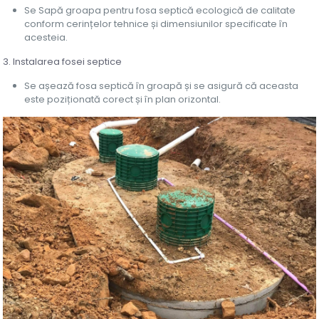
Se Sapă groapa pentru fosa septică ecologică de calitate
conform cerințelor tehnice și dimensiunilor specificate în
acesteia.
3. Instalarea fosei septice
Se așează fosa septică în groapă și se asigură că aceasta
este poziționată corect și în plan orizontal.