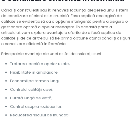
Când îți construiești sau îți renovezi locuința, alegerea unui sistem
de canalizare eficient este crucială. Fosa septică ecologică de
calitate se evidențiază ca o opțiune inteligentă pentru a asigura o
gestionare optimă a apelor menajere. În această parte a
articolului, vom explora avantajele oferite de o fosă septica de
calitate și de ce ar trebui să fie prima opțiune atunci când îți asiguri
o canalizare eficientă în România.
Principalele avantaje ale unei astfel de instalații sunt:
Tratarea locală a apelor uzate;
Flexibilitate în amplasare;
Economii pe termen lung;
Controlul calității apei;
Durată lungă de viață;
Control asupra reziduurilor;
Reducerea riscului de inundații.