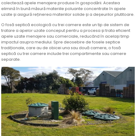
colecteazǎ apele menajere produse în gospodǎrii. Acestea
eliminǎ în bunǎ mǎsurǎ materiile poluante concentrate în apele
uzate și asigurǎ reținerea materiilor solide și a deșeurilor plutitoare.
O fosă septică ecologică cu trei camere este un tip de sistem de
tratare a apelor uzate conceput pentru a procesa și trata eficient
apele uzate menajere sau comerciale, reducând în același timp
impactul asupra mediului. Spre deosebire de fosele septice
tradiționale, care au de obicei una sau două camere, o fosă
septică cu trei camere include trei compartimente sau camere
separate.