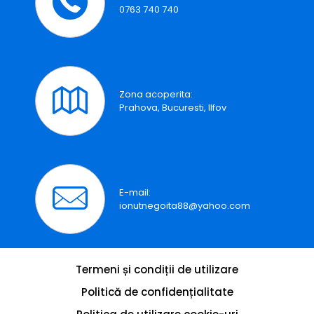
0763 740 740
Zona acoperita:
Prahova, Bucuresti, Ilfov
E-mail:
ionutnegoita88@yahoo.com
Termeni și condiții de utilizare
Politică de confidențialitate