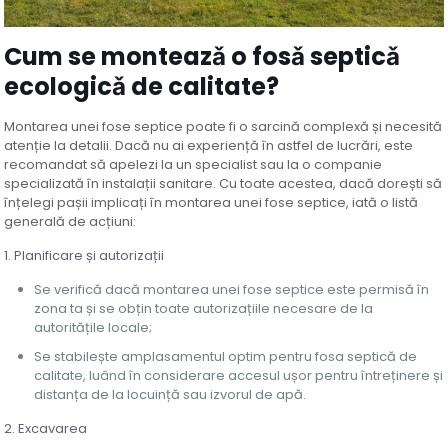
Cum se monteazǎ o fosǎ septicǎ
ecologicǎ de calitate?
Montarea unei fose septice poate fi o sarcină complexă și necesită
atenție la detalii. Dacă nu ai experiență în astfel de lucrări, este
recomandat să apelezi la un specialist sau la o companie
specializată în instalații sanitare. Cu toate acestea, dacă dorești să
înțelegi pașii implicați în montarea unei fose septice, iată o listă
generală de acțiuni:
1. Planificare și autorizații
Se verifică dacă montarea unei fose septice este permisă în
zona ta și se obțin toate autorizațiile necesare de la
autoritățile locale;
Se stabilește amplasamentul optim pentru fosa septică de
calitate, luând în considerare accesul ușor pentru întreținere și
distanța de la locuință sau izvorul de apă.
2. Excavarea