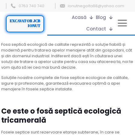
0763 740 740
ionutnegoita88@yahoo.com
Acasă
Blog
EXCAVATOR JCB
IONUT
Contact
Fosa septică ecologică de calitate reprezintă o soluție fiabilă și
modernă pentru tratarea apelor menajere atât din gospodarii, cât
și din domeniul industrial. Indiferent dacă ești în căutarea unei
soluții de tratare a apelor uzate pentru casa sau afacerea ta, noi te
vom ajuta să iei cea mai bună decizie.
Soluțiile noastre complete de fose septice ecologice de calitate,
sigure și profesionale, garanteazǎ evacuarea optimă a apei
menajere în fosele septice instalate.
Ce este o
fosă
septică
ecologică
tricamerală
Fosele septice
sunt rezervoare etanșe subterane, în care se