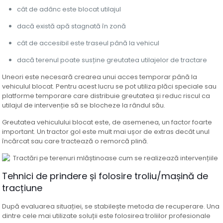
cât de adânc este blocat utilajul
dacă există apă stagnată în zonă
cât de accesibil este traseul până la vehicul
dacă terenul poate susține greutatea utilajelor de tractare
Uneori este necesară crearea unui acces temporar până la
vehiculul blocat. Pentru acest lucru se pot utiliza plăci speciale sau
platforme temporare care distribuie greutatea și reduc riscul ca
utilajul de intervenție să se blocheze la rândul său.
Greutatea vehiculului blocat este, de asemenea, un factor foarte
important. Un tractor gol este mult mai ușor de extras decât unul
încărcat sau care tractează o remorcă plină.
Tehnici de prindere și folosire troliu/mașină de
tracțiune
După evaluarea situației, se stabilește metoda de recuperare. Una
dintre cele mai utilizate soluții este folosirea troliilor profesionale