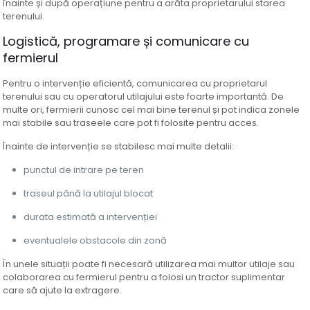
înainte și după operațiune pentru a arăta proprietarului starea
terenului.
Logistică, programare și comunicare cu
fermierul
Pentru o intervenție eficientă, comunicarea cu proprietarul
terenului sau cu operatorul utilajului este foarte importantă. De
multe ori, fermierii cunosc cel mai bine terenul și pot indica zonele
mai stabile sau traseele care pot fi folosite pentru acces.
Înainte de intervenție se stabilesc mai multe detalii:
punctul de intrare pe teren
traseul până la utilajul blocat
durata estimată a intervenției
eventualele obstacole din zonă
În unele situații poate fi necesară utilizarea mai multor utilaje sau
colaborarea cu fermierul pentru a folosi un tractor suplimentar
care să ajute la extragere.