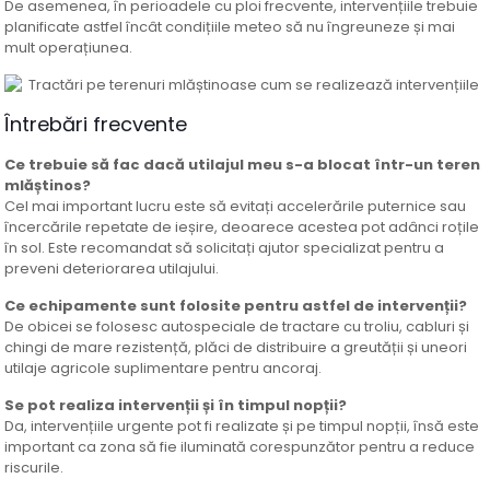
De asemenea, în perioadele cu ploi frecvente, intervențiile trebuie
planificate astfel încât condițiile meteo să nu îngreuneze și mai
mult operațiunea.
Întrebări frecvente
Ce trebuie să fac dacă utilajul meu s-a blocat într-un teren
mlăștinos?
Cel mai important lucru este să evitați accelerările puternice sau
încercările repetate de ieșire, deoarece acestea pot adânci roțile
în sol. Este recomandat să solicitați ajutor specializat pentru a
preveni deteriorarea utilajului.
Ce echipamente sunt folosite pentru astfel de intervenții?
De obicei se folosesc autospeciale de tractare cu troliu, cabluri și
chingi de mare rezistență, plăci de distribuire a greutății și uneori
utilaje agricole suplimentare pentru ancoraj.
Se pot realiza intervenții și în timpul nopții?
Da, intervențiile urgente pot fi realizate și pe timpul nopții, însă este
important ca zona să fie iluminată corespunzător pentru a reduce
riscurile.