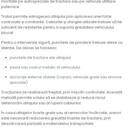
montate pe autospeciale de tractare sau pe vehicule utilitare
puternice.
Troliul permite extragerea utilajului prin aplicarea unei forțe
controlate și constante. Cablurile și chingile utilizate trebuie să fie
suficient de rezistente pentru a suporta greutatea vehiculului
blocat.
Pentru o intervenție sigură, punctele de prindere trebuie alese cu
atenție. De obicei se folosesc:
punctele de tractare ale utilajului
șasiul sau cadrul metalic al vehiculului
ancoraje externe stabile (copaci, vehicule grele sau ancore
speciale)
Tracțiunea se realizează treptat, prin mișcări controlate. Această
metodă permite solului să se stabilizeze și reduce riscul
deteriorării utilajului sau al ruperii cablurilor.
În cazul utilajelor foarte grele sau al remorcilor încărcate, uneori
este necesară reducerea greutății înainte de tractare, prin
descărcarea parțială a materialelor transportate.