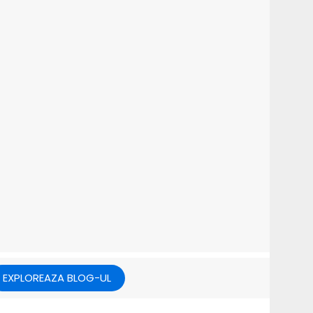
martie 20, 2026
cții –
Utilajele utile pentru
e
fundații: Ce-ți trebuie?
EXPLOREAZA BLOG-UL