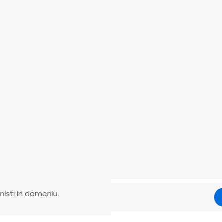
 2026
martie 27, 2026
rtările în
Teren pentru constru
ucții: Pregătirea
Procesul de pregătir
lui
onisti in domeniu.