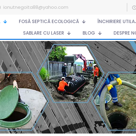
ionutnegoita88@yahoo.com
Ă
FOSĂ SEPTICĂ ECOLOGICĂ
ÎNCHIRIERE UTIL
SABLARE CU LASER
BLOG
DESPRE N