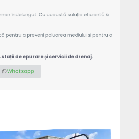
termen îndelungat. Cu această soluție eficientă și
ică pentru a preveni poluarea mediului și pentru a
tații de epurare și servicii de drenaj.
Whatsapp
?