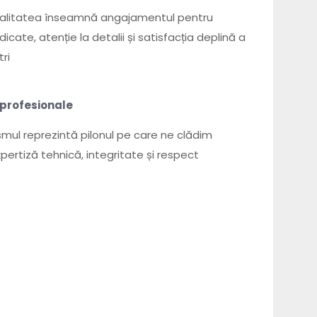
 calitatea înseamnă angajamentul pentru
icate, atenție la detalii și satisfacția deplină a
tri
profesionale
smul reprezintă pilonul pe care ne clădim
xpertiză tehnică, integritate și respect