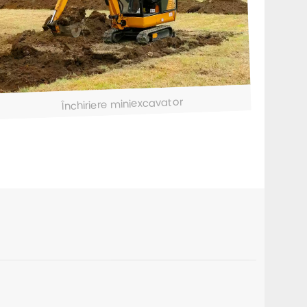
Închiriere miniexcavator