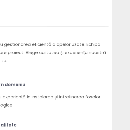
tru gestionarea eficientă a apelor uzate. Echipa
ecare proiect. Alege calitatea și experiența noastră
 ta.
 în domeniu
u experiență în instalarea și întreținerea foselor
logice
calitate