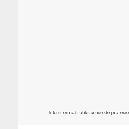
mai 15, 2026
martie 31,
Montajul unei fose septice
Decope
tricamerale – Protecția
constr
acviferelor
terenu
Afla informatii utile, scrise de profesi