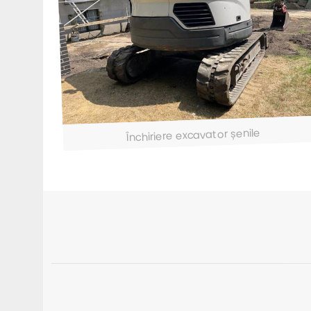
Închiriere excavator șenile