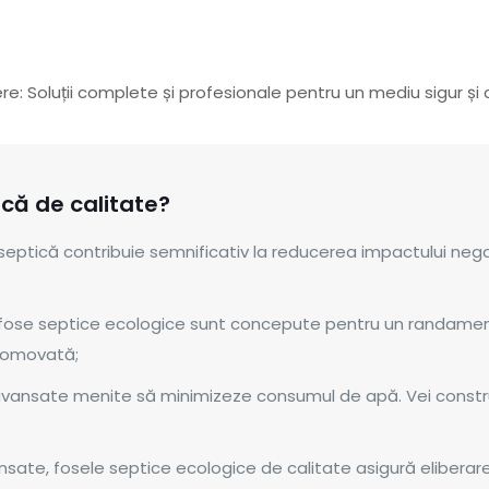
: Soluții complete și profesionale pentru un mediu sigur și 
ică de calitate?
 septică contribuie semnificativ la reducerea impactului negat
fose septice ecologice sunt concepute pentru un randame
promovată;
 avansate menite să minimizeze consumul de apă. Vei construb
sate, fosele septice ecologice de calitate asigură eliberarea