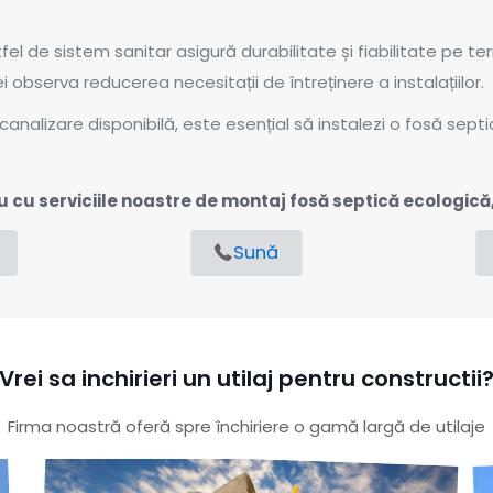
stfel de sistem sanitar asigură durabilitate și fiabilitate pe 
observa reducerea necesitații de întreținere a instalațiilor.
canalizare disponibilă, este esențial să instalezi o fosă sept
u serviciile noastre de montaj fosă septică ecologică, s
Sună
Vrei sa inchirieri un utilaj pentru constructii
Firma noastră oferă spre închiriere o gamă largă de utilaje