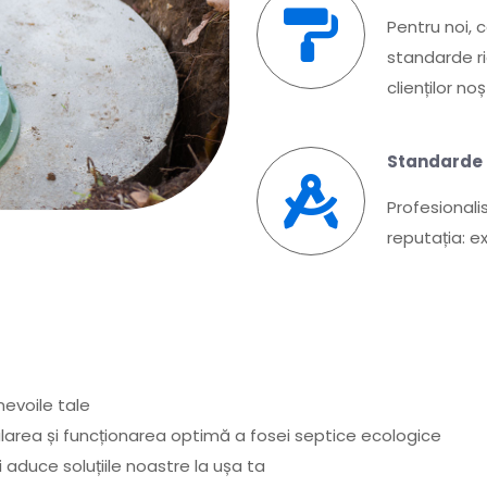
Pentru noi,
standarde rid
clienților noș
Standarde 
Profesionali
reputația: e
nevoile tale
alarea și funcționarea optimă a fosei septice ecologice
 aduce soluțiile noastre la ușa ta