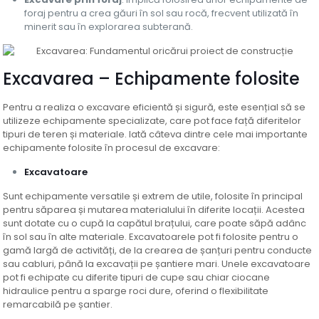
foraj pentru a crea găuri în sol sau rocă, frecvent utilizată în
minerit sau în explorarea subterană.
Excavarea – Echipamente folosite
Pentru a realiza o excavare eficientă și sigură, este esențial să se
utilizeze echipamente specializate, care pot face față diferitelor
tipuri de teren și materiale. Iată câteva dintre cele mai importante
echipamente folosite în procesul de excavare:
Excavatoare
Sunt echipamente versatile și extrem de utile, folosite în principal
pentru săparea și mutarea materialului în diferite locații. Acestea
sunt dotate cu o cupă la capătul brațului, care poate săpă adânc
în sol sau în alte materiale. Excavatoarele pot fi folosite pentru o
gamă largă de activități, de la crearea de șanțuri pentru conducte
sau cabluri, până la excavații pe șantiere mari. Unele excavatoare
pot fi echipate cu diferite tipuri de cupe sau chiar ciocane
hidraulice pentru a sparge roci dure, oferind o flexibilitate
remarcabilă pe șantier.