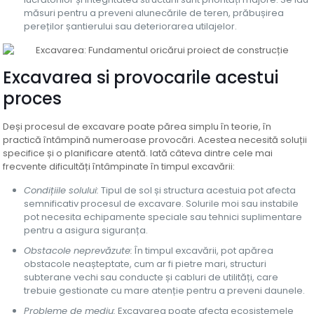
măsuri pentru a preveni alunecările de teren, prăbușirea
pereților șantierului sau deteriorarea utilajelor.
Excavarea si provocarile acestui
proces
Deși procesul de excavare poate părea simplu în teorie, în
practică întâmpină numeroase provocări. Acestea necesită soluții
specifice și o planificare atentă. Iată câteva dintre cele mai
frecvente dificultăți întâmpinate în timpul excavării:
Condițiile solului:
Tipul de sol și structura acestuia pot afecta
semnificativ procesul de excavare. Solurile moi sau instabile
pot necesita echipamente speciale sau tehnici suplimentare
pentru a asigura siguranța.
Obstacole neprevăzute:
În timpul excavării, pot apărea
obstacole neașteptate, cum ar fi pietre mari, structuri
subterane vechi sau conducte și cabluri de utilități, care
trebuie gestionate cu mare atenție pentru a preveni daunele.
Probleme de mediu:
Excavarea poate afecta ecosistemele