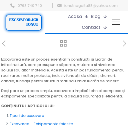
0763 740 740
ionutnegoita88@yahoo.com
Acasă
Blog
EXCAVATOR JCB
IONUT
Contact
Excavarea este un proces esențial în construcții și lucrări de
infrastructură, care presupune săparea, mutarea și nivelarea
solului sau altor materiale. Acesta este un pas fundamental pentru
realizarea multor proiecte, inclusiv fundații de clădiri, drumuri,
canale, fundații pentru structuri mari sau chiar lucrări de minerit.
Deși pare un proces simplu, excavarea implică tehnici complexe și
echipamente specializate pentru a asigura siguranța și eficiența.
CONȚINUTUL ARTICOLULUI:
Tipuri de excavare
Excavarea – Echipamente folosite