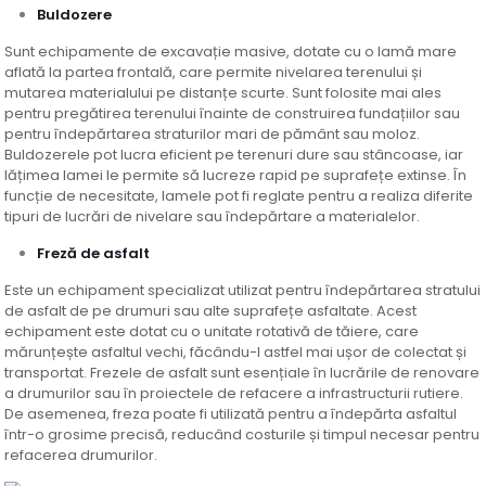
Buldozere
Sunt echipamente de excavație masive, dotate cu o lamă mare
aflată la partea frontală, care permite nivelarea terenului și
mutarea materialului pe distanțe scurte. Sunt folosite mai ales
pentru pregătirea terenului înainte de construirea fundațiilor sau
pentru îndepărtarea straturilor mari de pământ sau moloz.
Buldozerele pot lucra eficient pe terenuri dure sau stâncoase, iar
lățimea lamei le permite să lucreze rapid pe suprafețe extinse. În
funcție de necesitate, lamele pot fi reglate pentru a realiza diferite
tipuri de lucrări de nivelare sau îndepărtare a materialelor.
Freză de asfalt
Este un echipament specializat utilizat pentru îndepărtarea stratului
de asfalt de pe drumuri sau alte suprafețe asfaltate. Acest
echipament este dotat cu o unitate rotativă de tăiere, care
mărunțește asfaltul vechi, făcându-l astfel mai ușor de colectat și
transportat. Frezele de asfalt sunt esențiale în lucrările de renovare
a drumurilor sau în proiectele de refacere a infrastructurii rutiere.
De asemenea, freza poate fi utilizată pentru a îndepărta asfaltul
într-o grosime precisă, reducând costurile și timpul necesar pentru
refacerea drumurilor.