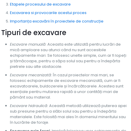
Etapele procesului de excavare
Excavarea si provocarile acestui proces
Importanța excavării în proiectele de construcție
Tipuri de excavare
Excavare manuală
: Aceasta este utilizată pentru lucrări de
mică amploare sau atunci când nu sunt accesibile
echipamente mari. Se folosesc unelte simple, cum ar fi lopeți
și târnăcoape, pentru a săpa solul sau pentru a îndepărta
pietrele sau alte obstacole.
Excavare mecanizată
: În cazul proiectelor mai mari, se
folosesc echipamente de excavare mecanizată, cum ar fi
excavatoarele, buldozerele și încărcătoarele. Acestea sunt
esențiale pentru mutarea rapidă a unor cantități mari de
pământ sau material.
Excavare hidraulică
: Această metodă utilizează puterea apei
sub presiune pentru a slăbi solul sau pentru a îndepărta
materialele. Este folosită mai ales în domeniul mineritului sau
în lucrările de foraje.
Excavare prin foraj
: Implică folosirea unor echipamente de