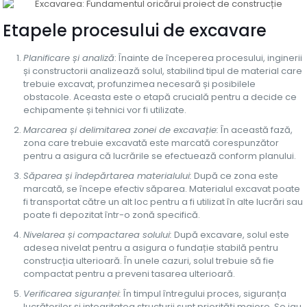
Etapele procesului de excavare
Planificare și analiză
: Înainte de începerea procesului, inginerii
și constructorii analizează solul, stabilind tipul de material care
trebuie excavat, profunzimea necesară și posibilele
obstacole. Aceasta este o etapă crucială pentru a decide ce
echipamente și tehnici vor fi utilizate.
Marcarea și delimitarea zonei de excavație:
În această fază,
zona care trebuie excavată este marcată corespunzător
pentru a asigura că lucrările se efectuează conform planului.
Săparea și îndepărtarea materialului:
După ce zona este
marcată, se începe efectiv săparea. Materialul excavat poate
fi transportat către un alt loc pentru a fi utilizat în alte lucrări sau
poate fi depozitat într-o zonă specifică.
Nivelarea și compactarea solului:
După excavare, solul este
adesea nivelat pentru a asigura o fundație stabilă pentru
construcția ulterioară. În unele cazuri, solul trebuie să fie
compactat pentru a preveni tasarea ulterioară.
Verificarea siguranței:
În timpul întregului proces, siguranța
lucrătorilor și integritatea structurii sunt priorități majore. Se iau