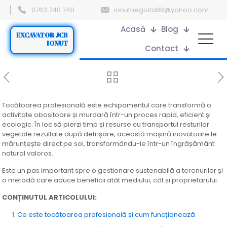
0763 740 740
ionutnegoita88@yahoo.com
Acasă
Blog
EXCAVATOR JCB
IONUT
Contact
Tocătoarea profesională este echipamentul care transformă o
activitate obositoare și murdară într-un proces rapid, eficient și
ecologic. În loc să pierzi timp și resurse cu transportul resturilor
vegetale rezultate după defrișare, această mașină inovatoare le
mărunțește direct pe sol, transformându-le într-un îngrășământ
natural valoros.
Este un pas important spre o gestionare sustenabilă a terenurilor și
o metodă care aduce beneficii atât mediului, cât și proprietarului.
CONȚINUTUL ARTICOLULUI:
Ce este tocătoarea profesională și cum funcționează