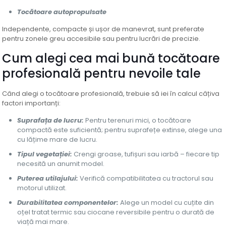
Tocătoare autopropulsate
Independente, compacte și ușor de manevrat, sunt preferate
pentru zonele greu accesibile sau pentru lucrări de precizie.
Cum alegi cea mai bună tocătoare
profesională pentru nevoile tale
Când alegi o tocătoare profesională, trebuie să iei în calcul câțiva
factori importanți:
Suprafața de lucru:
Pentru terenuri mici, o tocătoare
compactă este suficientă; pentru suprafețe extinse, alege una
cu lățime mare de lucru.
Tipul vegetației:
Crengi groase, tufișuri sau iarbă – fiecare tip
necesită un anumit model.
Puterea utilajului:
Verifică compatibilitatea cu tractorul sau
motorul utilizat.
Durabilitatea componentelor:
Alege un model cu cuțite din
oțel tratat termic sau ciocane reversibile pentru o durată de
viață mai mare.