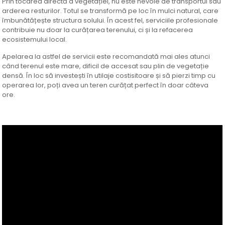
Prin tocarea directă a vegetației, nu este nevoie de transportul sau
arderea resturilor. Totul se transformă pe loc în mulci natural, care
îmbunătățește structura solului. În acest fel, serviciile profesionale
contribuie nu doar la curățarea terenului, ci și la refacerea
ecosistemului local.
Apelarea la astfel de servicii este recomandată mai ales atunci
când terenul este mare, dificil de accesat sau plin de vegetație
densă. În loc să investești în utilaje costisitoare și să pierzi timp cu
operarea lor, poți avea un teren curățat perfect în doar câteva
ore.