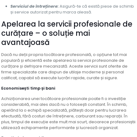
Serviciul de întreținere:
Asigură-te că există piese de schimb
și service autorizat pentru marca aleasă.
Apelarea la servicii profesionale de
curățare – o soluție mai
avantajoasă
Dacă nu deții propria tocătoare profesională, o opțiune tot mai
populară și eficientă este apelarea la servicii profesionale de
curățare și defrișare mecanizată. Aceste servicii sunt oferite de
firme specializate care dispun de utilaje moderne și personal
calificat, capabil să execute lucrări rapide, curate și sigure.
Economisești timp și bani
Achiziționarea unei tocătoare profesionale poate fi o investiție
considerabilă, mai ales dacă nu o folosești constant. În schimb,
apelând la o echipă specializată, plătești doar pentru lucrarea
efectuată, fără costuri de întreținere, carburant sau reparații. În
plus, timpul de execuție este mult mai scurt, deoarece profesioniștii
utilizează echipamente performante și lucrează organizat.