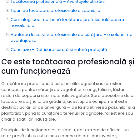
Tocătoarea profesională – Avantajele utilizării
Tipuri de tocătoare profesionale disponibile
Cum alegi cea mai bună tocătoare profesională pentru
nevoile tale
Apelarea la servicii profesionale de curățare – o soluție mai
avantajoasă
Concluzie – Defrișare curată și natură protejată
Ce este tocătoarea profesională și
cum funcționează
O tocătoare profesională este un utilaj agricol sau forestier
conceput pentru mărunțirea vegetației: crengi, tufișuri, lăstari,
resturi de copaci și alte materiale vegetale. Spre deosebire de o
tocătoare obișnuită de grădină, acest tip de echipament este
destinat lucrărilor de anvergură — de la întreținerea pășunilor și a
plantațiilor, până la curățarea terenurilor agricole, forestiere sau
chiar a spațiilor industriale.
Principiul de funcționare este simplu, dar extrem de eficient: un
rotor prevăzut cu cuțite sau ciocane de oțel dur lovește și