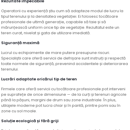
Rezultate impecabile
Operatorii cu experiență știu cum să adapteze modul de lucru la
tipul terenului și la densitatea vegetației. Ei folosesc tocătoare
profesionale de ultimă generație, capabile să taie și să
mărunțească uniform orice tip de vegetație. Rezultatul este un
teren curat, nivelat și gata de utilizare imediată.
Siguranță maximă
Lucrul cu echipamente de mare putere presupune riscuri.
Specialiștii care oferă servicii de defrișare sunt instruiți și respectă
toate normele de siguranță, prevenind accidentele și deteriorarea
terenului.
Lucrări adaptate oricărui tip de teren
Firmele care oferă servicii cu tocătoare profesionale pot interveni
pe suprafețe de orice dimensiune — de la curți și terenuri agricole
până la pășuni, margini de drum sau zone industriale. În plus,
utilajele moderne pot lucra chiar și în pantă, printre pomi sau în
zone cu sol moale.
Soluție ecologică și fără griji