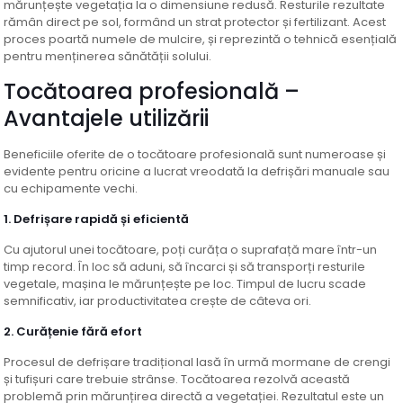
mărunțește vegetația la o dimensiune redusă. Resturile rezultate
rămân direct pe sol, formând un strat protector și fertilizant. Acest
proces poartă numele de mulcire, și reprezintă o tehnică esențială
pentru menținerea sănătății solului.
Tocătoarea profesională –
Avantajele utilizării
Beneficiile oferite de o tocătoare profesională sunt numeroase și
evidente pentru oricine a lucrat vreodată la defrișări manuale sau
cu echipamente vechi.
1. Defrișare rapidă și eficientă
Cu ajutorul unei tocătoare, poți curăța o suprafață mare într-un
timp record. În loc să aduni, să încarci și să transporți resturile
vegetale, mașina le mărunțește pe loc. Timpul de lucru scade
semnificativ, iar productivitatea crește de câteva ori.
2. Curățenie fără efort
Procesul de defrișare tradițional lasă în urmă mormane de crengi
și tufișuri care trebuie strânse. Tocătoarea rezolvă această
problemă prin mărunțirea directă a vegetației. Rezultatul este un