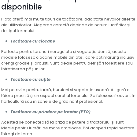
disponibile
Piața oferă mai multe tipuri de tocătoare, adaptate nevoilor diferite
ale utilizatorilor. Alegerea corectă depinde de natura lucrărilor și
de tipul terenului.
Tocătoare cu ciocane
Perfecte pentru terenuri neregulate și vegetație densă, aceste
modele folosesc ciocane mobile din oțel, care pot mărunți inclusiv
crengi groase și arbuști. Sunt ideale pentru defrișări forestiere sau
întreținerea pășunilor.
Tocătoare cu cuțite
Mai potrivite pentru iarbă, buruieni și vegetație ușoară. Asigură o
tăiere precisă și un aspect curat al terenului. Se folosesc frecvent în
horticultură sau în zonele de grădinărit profesional.
Tocătoare cu prindere pe tractor (PTO)
Acestea se conectează la priza de putere a tractorului și sunt
ideale pentru lucrări de mare amploare. Pot acoperi rapid hectare
întregi de teren.