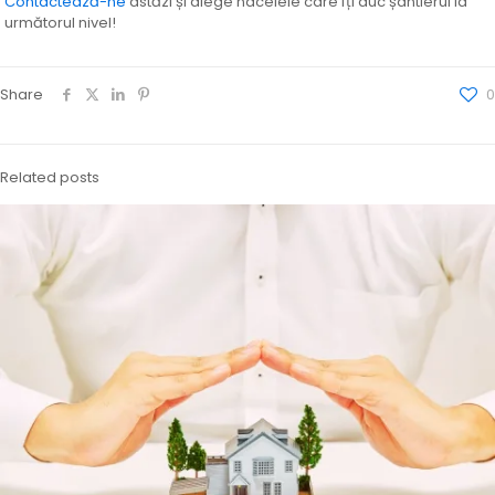
Contactează-ne
astăzi și alege nacelele care îți duc șantierul la
următorul nivel!
Share
0
Related posts