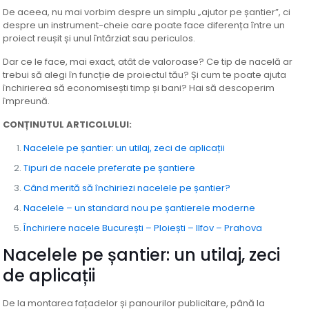
De aceea, nu mai vorbim despre un simplu „ajutor pe șantier”, ci
despre un instrument-cheie care poate face diferența între un
proiect reușit și unul întârziat sau periculos.
Dar ce le face, mai exact, atât de valoroase? Ce tip de nacelă ar
trebui să alegi în funcție de proiectul tău? Și cum te poate ajuta
închirierea să economisești timp și bani? Hai să descoperim
împreună.
CONȚINUTUL ARTICOLULUI:
Nacelele pe șantier: un utilaj, zeci de aplicații
Tipuri de nacele preferate pe șantiere
Când merită să închiriezi nacelele pe șantier?
Nacelele – un standard nou pe șantierele moderne
Închiriere nacele București – Ploiești – Ilfov – Prahova
Nacelele pe șantier: un utilaj, zeci
de aplicații
De la montarea fațadelor și panourilor publicitare, până la