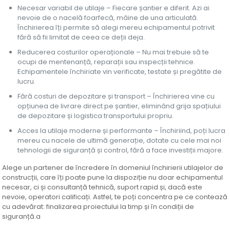
Necesar variabil de utilaje – Fiecare șantier e diferit. Azi ai
nevoie de o nacelă foarfecă, mâine de una articulată.
Închirierea îți permite să alegi mereu echipamentul potrivit
fără să fii limitat de ceea ce deții deja.
Reducerea costurilor operaționale – Nu mai trebuie să te
ocupi de mentenanță, reparații sau inspecții tehnice.
Echipamentele închiriate vin verificate, testate și pregătite de
lucru.
Fără costuri de depozitare și transport – Închirierea vine cu
opțiunea de livrare direct pe șantier, eliminând grija spațiului
de depozitare și logistica transportului propriu.
Acces la utilaje moderne și performante – Închiriind, poți lucra
mereu cu nacele de ultimă generație, dotate cu cele mai noi
tehnologii de siguranță și control, fără a face investiții majore.
Alege un partener de încredere în domeniul închirierii utilajelor de
construcții, care îți poate pune la dispoziție nu doar echipamentul
necesar, ci și consultanță tehnică, suport rapid și, dacă este
nevoie, operatori calificați. Astfel, te poți concentra pe ce contează
cu adevărat: finalizarea proiectului la timp și în condiții de
siguranță.a