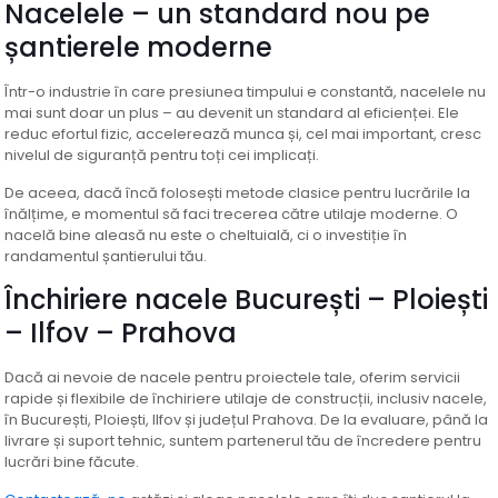
Nacelele – un standard nou pe
șantierele moderne
Într-o industrie în care presiunea timpului e constantă, nacelele nu
mai sunt doar un plus – au devenit un standard al eficienței. Ele
reduc efortul fizic, accelerează munca și, cel mai important, cresc
nivelul de siguranță pentru toți cei implicați.
De aceea, dacă încă folosești metode clasice pentru lucrările la
înălțime, e momentul să faci trecerea către utilaje moderne. O
nacelă bine aleasă nu este o cheltuială, ci o investiție în
randamentul șantierului tău.
Închiriere nacele București – Ploiești
– Ilfov – Prahova
Dacă ai nevoie de nacele pentru proiectele tale, oferim servicii
rapide și flexibile de închiriere utilaje de construcții, inclusiv nacele,
în București, Ploiești, Ilfov și județul Prahova. De la evaluare, până la
livrare și suport tehnic, suntem partenerul tău de încredere pentru
lucrări bine făcute.