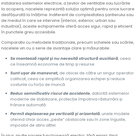
instalarea sistemelor electrice, a țevilor de ventilație sau lucrările
la acoperiș, nacelele reprezintă soluția optimă pentru orice lucrare
desfășurată la înălțime. Indiferent de complexitatea șantierului sau
de mediul în care se intervine (interior, exterior, urban sau
industrial), aceste echipamente oferă acces sigur, rapid și eficient
în punctele greu accesibile.
Comparativ cu metodele tradiționale, precum schelele sau scările,
nacelele vin cu o serie de avantaje clare și măsurabile:
Se montează rapid și nu necesită structură auxiliară
, ceea
ce înseamnă economie de timp și resurse.
Sunt ușor de manevrat,
de obicei de către un singur operator
calificat, ceea ce simplifică organizarea echipei și reduce
costurile cu forța de muncă.
Reduc semnificativ riscul de accidente
, datorită sistemelor
moderne de stabilizare, protecție împotriva răsturnării și
frânare automată.
Permit deplasarea pe verticală și orizontală
, unele modele
oferind chiar acces „peste” obstacole sau în zone înguste,
imposibil de atins altfel.
În plus, multe nacele funcționează electric, fără emisii, fiind