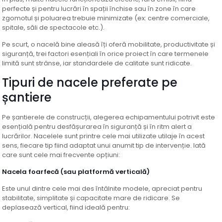
perfecte și pentru lucrări în spații închise sau în zone în care
zgomotul și poluarea trebuie minimizate (ex: centre comerciale,
spitale, săli de spectacole etc.).
Pe scurt, o nacelă bine aleasă îți oferă mobilitate, productivitate și
siguranță, trei factori esențiali în orice proiect în care termenele
limită sunt strânse, iar standardele de calitate sunt ridicate.
Tipuri de nacele preferate pe
șantiere
Pe șantierele de construcții, alegerea echipamentului potrivit este
esențială pentru desfășurarea în siguranță și în ritm alert a
lucrărilor. Nacelele sunt printre cele mai utilizate utilaje în acest
sens, fiecare tip fiind adaptat unui anumit tip de intervenție. Iată
care sunt cele mai frecvente opțiuni:
Nacela foarfecă (sau platformă verticală)
Este unul dintre cele mai des întâlnite modele, apreciat pentru
stabilitate, simplitate și capacitate mare de ridicare. Se
deplasează vertical, fiind ideală pentru: