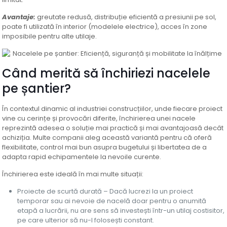
Avantaje:
greutate redusă, distribuție eficientă a presiunii pe sol,
poate fi utilizată în interior (modelele electrice), acces în zone
imposibile pentru alte utilaje.
Când merită să închiriezi nacelele
pe șantier?
În contextul dinamic al industriei construcțiilor, unde fiecare proiect
vine cu cerințe și provocări diferite, închirierea unei nacele
reprezintă adesea o soluție mai practică și mai avantajoasă decât
achiziția. Multe companii aleg această variantă pentru că oferă
flexibilitate, control mai bun asupra bugetului și libertatea de a
adapta rapid echipamentele la nevoile curente.
Închirierea este ideală în mai multe situații:
Proiecte de scurtă durată – Dacă lucrezi la un proiect
temporar sau ai nevoie de nacelă doar pentru o anumită
etapă a lucrării, nu are sens să investești într-un utilaj costisitor,
pe care ulterior să nu-l folosești constant.