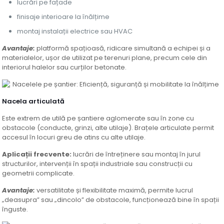
lucrări pe fațade
finisaje interioare la înălțime
montaj instalații electrice sau HVAC
Avantaje:
platformă spațioasă, ridicare simultană a echipei și a
materialelor, ușor de utilizat pe terenuri plane, precum cele din
interiorul halelor sau curților betonate.
Nacela articulată
Este extrem de utilă pe șantiere aglomerate sau în zone cu
obstacole (conducte, grinzi, alte utilaje). Brațele articulate permit
accesul în locuri greu de atins cu alte utilaje.
Aplicații frecvente:
lucrări de întreținere sau montaj în jurul
structurilor, intervenții în spații industriale sau construcții cu
geometrii complicate.
Avantaje:
versatilitate și flexibilitate maximă, permite lucrul
„deasupra” sau „dincolo” de obstacole, funcționează bine în spații
înguste.