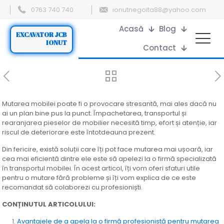
0763 740 740
ionutnegoita88@yahoo.com
Acasă
Blog
EXCAVATOR JCB
IONUT
Contact
Mutarea mobilei poate fi o provocare stresantă, mai ales dacă nu
ai un plan bine pus la punct. Împachetarea, transportul și
rearanjarea pieselor de mobilier necesită timp, efort și atenție, iar
riscul de deteriorare este întotdeauna prezent.
Din fericire, există soluții care îți pot face mutarea mai ușoară, iar
cea mai eficientă dintre ele este să apelezi la o firmă specializată
în transportul mobilei. În acest articol, îți vom oferi sfaturi utile
pentru o mutare fără probleme și îți vom explica de ce este
recomandat să colaborezi cu profesioniști.
CONȚINUTUL ARTICOLULUI:
Avantajele de a apela la o firmă profesionistă pentru mutarea