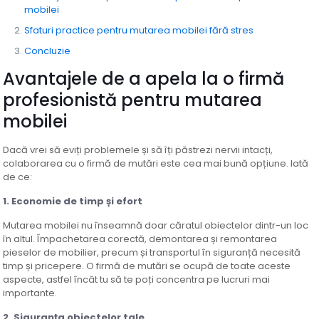
mobilei
Sfaturi practice pentru mutarea mobilei fără stres
Concluzie
Avantajele de a apela la o firmă
profesionistă pentru mutarea
mobilei
Dacă vrei să eviți problemele și să îți păstrezi nervii intacți,
colaborarea cu o firmă de mutări este cea mai bună opțiune. Iată
de ce:
1.
Economie de timp și efort
Mutarea mobilei nu înseamnă doar căratul obiectelor dintr-un loc
în altul. Împachetarea corectă, demontarea și remontarea
pieselor de mobilier, precum și transportul în siguranță necesită
timp și pricepere. O firmă de mutări se ocupă de toate aceste
aspecte, astfel încât tu să te poți concentra pe lucruri mai
importante.
2.
Siguranța obiectelor tale