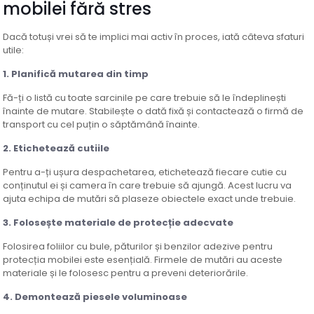
mobilei fără stres
Dacă totuși vrei să te implici mai activ în proces, iată câteva sfaturi
utile:
1.
Planifică mutarea din timp
Fă-ți o listă cu toate sarcinile pe care trebuie să le îndeplinești
înainte de mutare. Stabilește o dată fixă și contactează o firmă de
transport cu cel puțin o săptămână înainte.
2.
Etichetează cutiile
Pentru a-ți ușura despachetarea, etichetează fiecare cutie cu
conținutul ei și camera în care trebuie să ajungă. Acest lucru va
ajuta echipa de mutări să plaseze obiectele exact unde trebuie.
3.
Folosește materiale de protecție adecvate
Folosirea foliilor cu bule, păturilor și benzilor adezive pentru
protecția mobilei este esențială. Firmele de mutări au aceste
materiale și le folosesc pentru a preveni deteriorările.
4.
Demontează piesele voluminoase