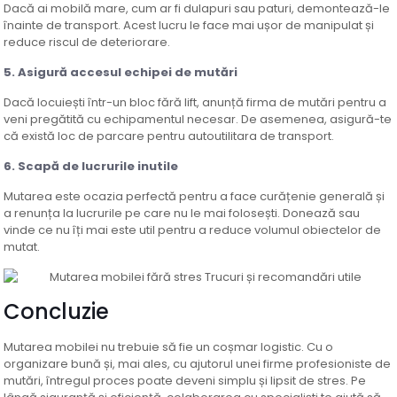
Dacă ai mobilă mare, cum ar fi dulapuri sau paturi, demontează-le
înainte de transport. Acest lucru le face mai ușor de manipulat și
reduce riscul de deteriorare.
5.
Asigură accesul echipei de mutări
Dacă locuiești într-un bloc fără lift, anunță firma de mutări pentru a
veni pregătită cu echipamentul necesar. De asemenea, asigură-te
că există loc de parcare pentru autoutilitara de transport.
6.
Scapă de lucrurile inutile
Mutarea este ocazia perfectă pentru a face curățenie generală și
a renunța la lucrurile pe care nu le mai folosești. Donează sau
vinde ce nu îți mai este util pentru a reduce volumul obiectelor de
mutat.
Concluzie
Mutarea mobilei nu trebuie să fie un coșmar logistic. Cu o
organizare bună și, mai ales, cu ajutorul unei firme profesioniste de
mutări, întregul proces poate deveni simplu și lipsit de stres. Pe