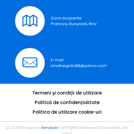
Zona acoperita:
Prahova, Bucuresti, Ilfov
E-mail:
ionutnegoita88@yahoo.com
Termeni și condiții de utilizare
Politică de confidențialitate
Politica de utilizare cookie-uri
© 2026 Design by
Xenobier
| All Rights Reserved | Excavator Jcb
Ionut