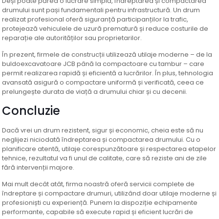
Deși poate părea o lucrare simplă, îndreptarea și compactarea
drumului sunt pași fundamentali pentru infrastructură. Un drum
realizat profesional oferă siguranță participanților la trafic,
protejează vehiculele de uzură prematură și reduce costurile de
reparație ale autorităților sau proprietarilor.
În prezent, firmele de construcții utilizează utilaje moderne – de la
buldoexcavatoare JCB până la compactoare cu tambur – care
permit realizarea rapidă și eficientă a lucrărilor. În plus, tehnologia
avansată asigură o compactare uniformă și verificată, ceea ce
prelungește durata de viață a drumului chiar și cu decenii.
Concluzie
Dacă vrei un drum rezistent, sigur și economic, cheia este să nu
neglijezi niciodată îndreptarea și compactarea drumului. Cu o
planificare atentă, utilaje corespunzătoare și respectarea etapelor
tehnice, rezultatul va fi unul de calitate, care să reziste ani de zile
fără intervenții majore.
Mai mult decât atât, firma noastră oferă servicii complete de
îndreptare și compactare drumuri, utilizând doar utilaje moderne și
profesioniști cu experiență. Punem la dispoziție echipamente
performante, capabile să execute rapid și eficient lucrări de