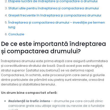
Etapele lucrării de îndreptare și compactare a drumului
Sfaturi utile pentru îndreptarea și compactarea drumului
Greșeli frecvente în îndreptarea și compactarea drumului
Îndreptarea și compactarea drumului – investiție pe termen
lung
Concluzie
De ce este importantă îndreptarea
și compactarea drumului?
Îndreptarea drumului este prima etapă care asigură uniformitatea
și corectitudinea stratului de bază. Dacă acest pas este neglijat,
stratul superior (asfaltul sau betonul) se va deforma rapid.
Compactarea, în schimb, este procesul prin care aerul și golurile
dintre particulele de pământ sau pietriș sunt eliminate, crescând
densitatea și stabilitatea terenului.
Un drum bine compactat oferă:
Rezistență la trafic intens
– drumurile pe care circulă zilnic
camioane grele sau utilaje agricole au nevoie de o fundație