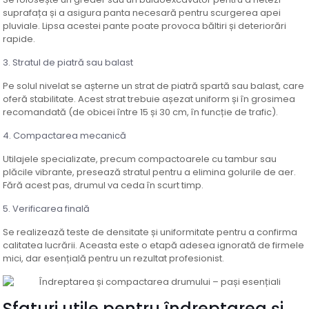
suprafața și a asigura panta necesară pentru scurgerea apei
pluviale. Lipsa acestei pante poate provoca băltiri și deteriorări
rapide.
3. Stratul de piatră sau balast
Pe solul nivelat se așterne un strat de piatră spartă sau balast, care
oferă stabilitate. Acest strat trebuie așezat uniform și în grosimea
recomandată (de obicei între 15 și 30 cm, în funcție de trafic).
4. Compactarea mecanică
Utilajele specializate, precum compactoarele cu tambur sau
plăcile vibrante, presează stratul pentru a elimina golurile de aer.
Fără acest pas, drumul va ceda în scurt timp.
5. Verificarea finală
Se realizează teste de densitate și uniformitate pentru a confirma
calitatea lucrării. Aceasta este o etapă adesea ignorată de firmele
mici, dar esențială pentru un rezultat profesionist.
Sfaturi utile pentru îndreptarea și