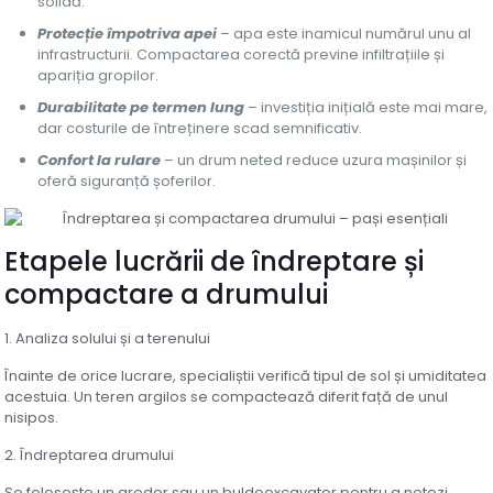
solidă.
Protecție împotriva apei
– apa este inamicul numărul unu al
infrastructurii. Compactarea corectă previne infiltrațiile și
apariția gropilor.
Durabilitate pe termen lung
– investiția inițială este mai mare,
dar costurile de întreținere scad semnificativ.
Confort la rulare
– un drum neted reduce uzura mașinilor și
oferă siguranță șoferilor.
Etapele lucrării de îndreptare și
compactare a drumului
1. Analiza solului și a terenului
Înainte de orice lucrare, specialiștii verifică tipul de sol și umiditatea
acestuia. Un teren argilos se compactează diferit față de unul
nisipos.
2. Îndreptarea drumului
Se folosește un greder sau un buldoexcavator pentru a netezi