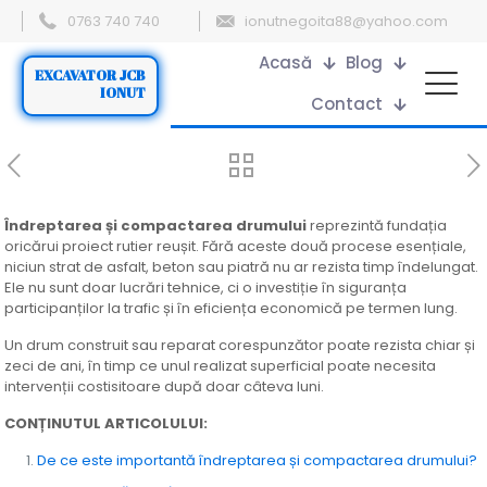
0763 740 740
ionutnegoita88@yahoo.com
Acasă
Blog
EXCAVATOR JCB
IONUT
Contact
Îndreptarea și compactarea drumului
reprezintă fundația
oricărui proiect rutier reușit. Fără aceste două procese esențiale,
niciun strat de asfalt, beton sau piatră nu ar rezista timp îndelungat.
Ele nu sunt doar lucrări tehnice, ci o investiție în siguranța
participanților la trafic și în eficiența economică pe termen lung.
Un drum construit sau reparat corespunzător poate rezista chiar și
zeci de ani, în timp ce unul realizat superficial poate necesita
intervenții costisitoare după doar câteva luni.
CONȚINUTUL ARTICOLULUI:
De ce este importantă îndreptarea și compactarea drumului?