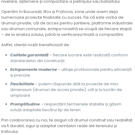
nivelare, așternere și compactare a pietrișului sau balastului.
Operăm în București, Ilfov și Prahova, zone unde avem deja
numeroase proiecte finalizate cu succes. Fie că este vorba de
drumuri private, căi de acces pentru șantiere, platforme industriale
sau drumuri comunale, echipa noastră se ocupă de fiecare etapă
– de la analiza solului, până la verificarea finală a compactării.
Astfel, clienții noștri beneficiază de:
Calitate garantată
– fiecare lucrare este realizată conform
standardelor din construcții.
Echipamente moderne
– utilaje profesionale pentru eficiență
și precizie.
Flexibilitate
– putem răspunde atât la proiecte de mici
dimensiuni (drumuri de acces private), cât și la lucrări de
amploare.
Promptitudine
– respectăm termenele stabilite și găsim
soluții adaptate fiecărui tip de teren.
Prin colaborarea cu noi, te asiguri că drumul construit sau reabilitat
va fi durabil, sigur și adaptat cerințelor reale ale terenului și
traficului.