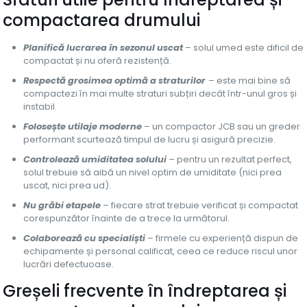
compactarea drumului
Planifică lucrarea în sezonul uscat
– solul umed este dificil de
compactat și nu oferă rezistență.
Respectă grosimea optimă a straturilor
– este mai bine să
compactezi în mai multe straturi subțiri decât într-unul gros și
instabil.
Folosește utilaje moderne
– un compactor JCB sau un greder
performant scurtează timpul de lucru și asigură precizie.
Controlează umiditatea solului
– pentru un rezultat perfect,
solul trebuie să aibă un nivel optim de umiditate (nici prea
uscat, nici prea ud).
Nu grăbi etapele
– fiecare strat trebuie verificat și compactat
corespunzător înainte de a trece la următorul.
Colaborează cu specialiști
– firmele cu experiență dispun de
echipamente și personal calificat, ceea ce reduce riscul unor
lucrări defectuoase.
Greșeli frecvente în îndreptarea și