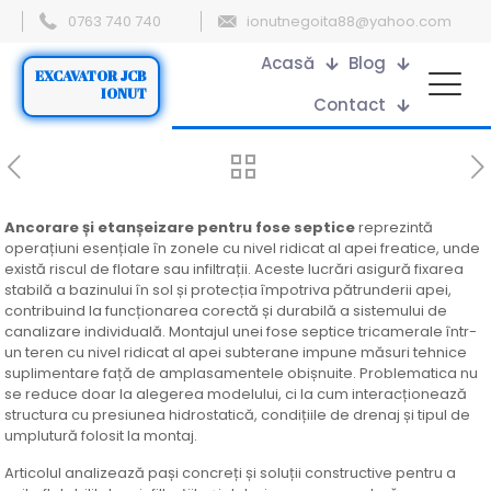
0763 740 740
ionutnegoita88@yahoo.com
Acasă
Blog
EXCAVATOR JCB
IONUT
Contact
Ancorare și etanșeizare pentru fose septice
reprezintă
operațiuni esențiale în zonele cu nivel ridicat al apei freatice, unde
există riscul de flotare sau infiltrații. Aceste lucrări asigură fixarea
stabilă a bazinului în sol și protecția împotriva pătrunderii apei,
contribuind la funcționarea corectă și durabilă a sistemului de
canalizare individuală. Montajul unei fose septice tricamerale într-
un teren cu nivel ridicat al apei subterane impune măsuri tehnice
suplimentare față de amplasamentele obișnuite. Problematica nu
se reduce doar la alegerea modelului, ci la cum interacționează
structura cu presiunea hidrostatică, condițiile de drenaj și tipul de
umplutură folosit la montaj.
Articolul analizează pași concreți și soluții constructive pentru a