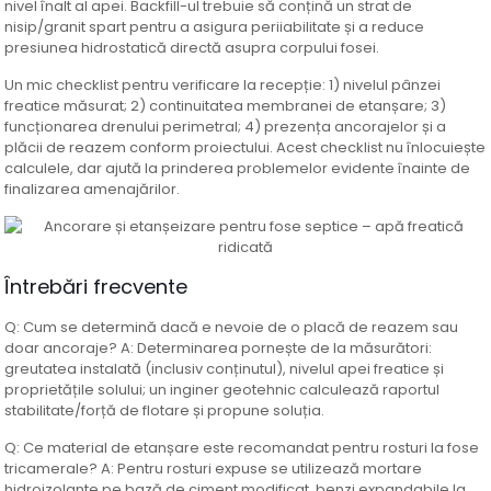
nivel înalt al apei. Backfill-ul trebuie să conțină un strat de
nisip/granit spart pentru a asigura periiabilitate și a reduce
presiunea hidrostatică directă asupra corpului fosei.
Un mic checklist pentru verificare la recepție: 1) nivelul pânzei
freatice măsurat; 2) continuitatea membranei de etanșare; 3)
funcționarea drenului perimetral; 4) prezența ancorajelor și a
plăcii de reazem conform proiectului. Acest checklist nu înlocuiește
calculele, dar ajută la prinderea problemelor evidente înainte de
finalizarea amenajărilor.
Întrebări frecvente
Q: Cum se determină dacă e nevoie de o placă de reazem sau
doar ancoraje? A: Determinarea pornește de la măsurători:
greutatea instalată (inclusiv conținutul), nivelul apei freatice și
proprietățile solului; un inginer geotehnic calculează raportul
stabilitate/forță de flotare și propune soluția.
Q: Ce material de etanșare este recomandat pentru rosturi la fose
tricamerale? A: Pentru rosturi expuse se utilizează mortare
hidroizolante pe bază de ciment modificat, benzi expandabile la