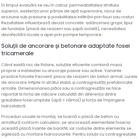
În timpul evaluării se iau în calcul: permeabilitatea stratului
superior, existența unor pânze de apă superioare, riscul de
eroziune sub presiune și posibilitatea infiltrării prin fisuri sau rosturi.
Rezultatele influențează decizii concrete: adâncimea gropii, tipul
de fundație (placă de reazem sau șapă izolată), necesitatea
dezafectării locale a apei prin pompe temporare.
Soluții de ancorare și betonare adaptate fosei
tricamerale
Când există risc de flotare, soluțiile eficiente combină masa
proprie a instalației cu ancoraje pasive sau active. Variante
practice folosite frecvent: placa de reazem din beton armat, curele
de ancorare înfipte în stratul stabil, și contragreutăți prefabricate
armate. Dimensionarea plăcii sau a contragreutății se face
raportat la forța de ridicare calculată din diferența dintre
greutatea fosei umplute (apă + nămol) și forța de împingere
hidrostatică.
Proceduri uzuale la montaj: se toarnă o placă de beton cu
armătură conform calculelor, se ancorează elementele fosei la
această placă înainte de backfill, iar rosturile dintre elemente se
sigilează cu mortare hidroizolante. Pentru soluții cu contragreutate