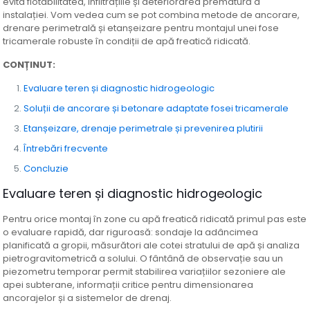
evita flotabilitatea, infiltrațiile și deteriorarea prematură a
instalației. Vom vedea cum se pot combina metode de ancorare,
drenare perimetrală și etanșeizare pentru montajul unei fose
tricamerale robuste în condiții de apă freatică ridicată.
CONȚINUT:
Evaluare teren și diagnostic hidrogeologic
Soluții de ancorare și betonare adaptate fosei tricamerale
Etanșeizare, drenaje perimetrale și prevenirea plutirii
Întrebări frecvente
Concluzie
Evaluare teren și diagnostic hidrogeologic
Pentru orice montaj în zone cu apă freatică ridicată primul pas este
o evaluare rapidă, dar riguroasă: sondaje la adâncimea
planificată a gropii, măsurători ale cotei stratului de apă și analiza
pietrogravitometrică a solului. O fântână de observație sau un
piezometru temporar permit stabilirea variațiilor sezoniere ale
apei subterane, informații critice pentru dimensionarea
ancorajelor și a sistemelor de drenaj.