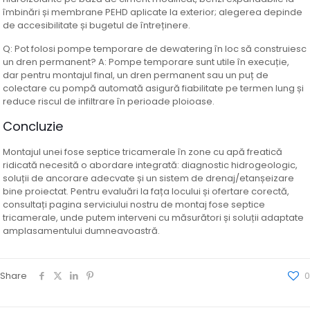
îmbinări și membrane PEHD aplicate la exterior; alegerea depinde
de accesibilitate și bugetul de întreținere.
Q: Pot folosi pompe temporare de dewatering în loc să construiesc
un dren permanent? A: Pompe temporare sunt utile în execuție,
dar pentru montajul final, un dren permanent sau un puț de
colectare cu pompă automată asigură fiabilitate pe termen lung și
reduce riscul de infiltrare în perioade ploioase.
Concluzie
Montajul unei fose septice tricamerale în zone cu apă freatică
ridicată necesită o abordare integrată: diagnostic hidrogeologic,
soluții de ancorare adecvate și un sistem de drenaj/etanșeizare
bine proiectat. Pentru evaluări la fața locului și ofertare corectă,
consultați pagina serviciului nostru de montaj fose septice
tricamerale, unde putem interveni cu măsurători și soluții adaptate
amplasamentului dumneavoastră.
Share
0