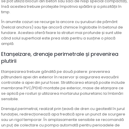
se pot utiliza blocuri din beton sau saci de nisip special compactați,
însă acestea trebuie protejate împotriva spălării și a pilozității în
timp.
În anumite cazuri se recurge la ancore cu șuruburi de pământ
(helical anchors) sau tije ancoră chimice înglobate în betonul de
fundare. Acestea oferă fixare la straturi mai profunde și sunt utile
când solul superficial este prea slab pentru a susține o placă
amplă.
Etanșeizare, drenaje perimetrale și prevenirea
plutirii
Etanșeizarea trebuie gândită pe două paliere: prevenirea
pătrunderii apei din exterior în rezervor și asigurarea evacuării
controlate a apei din jurul fosei. Stratificarea etanșă poate include
membrane PVC/PEHD montate pe exterior, mase de etanșare ce
se aplică pe rosturi și utilizarea mortarului poliuretanic la îmbinări
sensibile.
Drenajul perimetral, realizat prin țeavă de dren cu geotextil în jurul
fundației, redirecționează apa freatică spre un punct de scurgere
sau un rigol temporar. În amplasamente sensibile se recomandă
un puț de colectare cu pompa automată pentru perioadele de